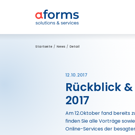
Zum Inhalt
Zum Menü
Zur Suche
Startseite
News
Detail
12.10.2017
Rückblick &
2017
Am 12.Oktober fand bereits z
finden Sie alle Vorträge sow
Online-Services der besagte