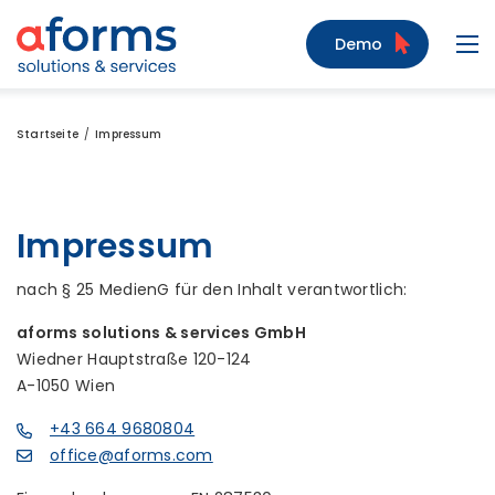
Zum Inhalt
Zum Menü
Zur Suche
Demo
Navi
Startseite
Impressum
Impressum
nach § 25 MedienG für den Inhalt verantwortlich:
aforms solutions & services GmbH
Wiedner Hauptstraße 120-124
A-1050 Wien
+43 664 9680804
office@aforms.com