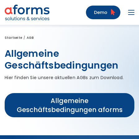
Zum Inhalt
Zum Menü
Zur Suche
Demo
Navi
Startseite
AGB
Allgemeine
Geschäftsbedingungen
Hier finden Sie unsere aktuellen AGBs zum Download.
Allgemeine
Geschäftsbedingungen aforms