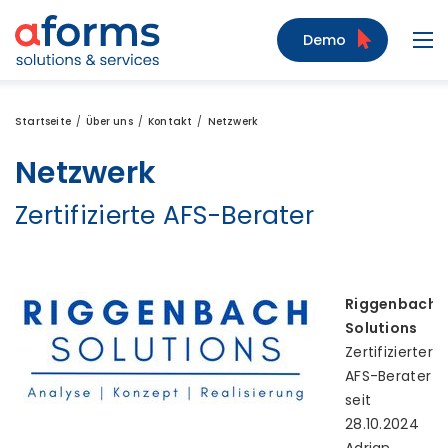
Zum Inhalt
Zum Menü
Zur Suche
Demo
Navi
Startseite
Über uns
Kontakt
Netzwerk
Netzwerk
Zertifizierte AFS-Berater
Riggenbach
Solutions
Zertifizierter
AFS-Berater
seit
28.10.2024