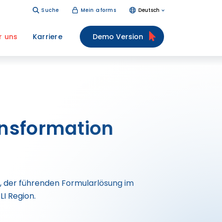
Suche
Mein aforms
Deutsch
r uns
Karriere
Demo Version
ansformation
S, der führenden Formularlösung im
I Region.