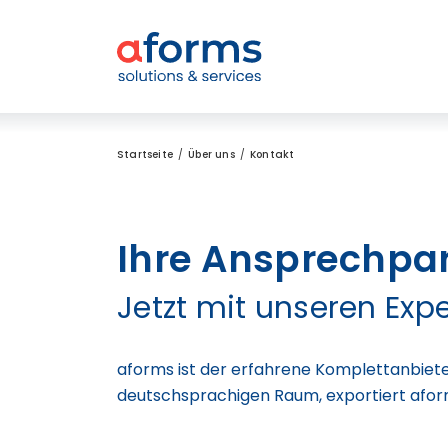
Zum Inhalt
Zum Menü
Zur Suche
Startseite
Über uns
Kontakt
Ihre Ansprechpart
Jetzt mit unseren Exp
aforms ist der erfahrene Komplettanbieter
deutschsprachigen Raum, exportiert afo