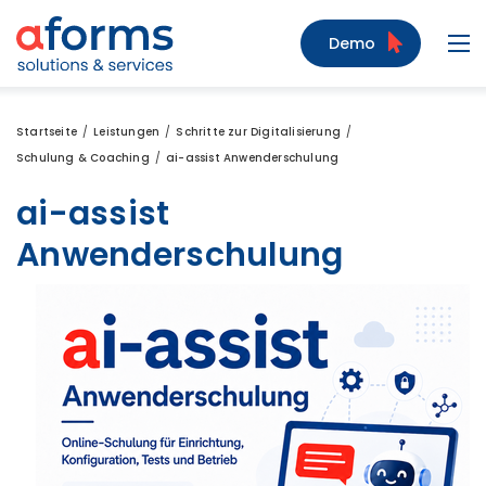
Zum Inhalt
Zum Menü
Zur Suche
Demo
Navi
Startseite
Leistungen
Schritte zur Digitalisierung
Schulung & Coaching
ai-assist Anwenderschulung
ai-assist
Anwenderschulung