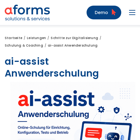
Zum Inhalt
Zum Menü
Zur Suche
Demo
Navi
Startseite
Leistungen
Schritte zur Digitalisierung
Schulung & Coaching
ai-assist Anwenderschulung
ai-assist
Anwenderschulung