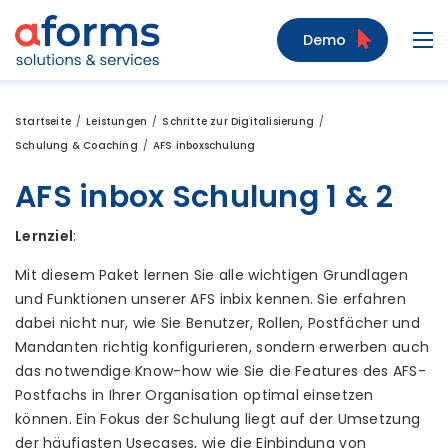
Zum Inhalt
Zum Menü
Zur Suche
Demo
Navi
Startseite
Leistungen
Schritte zur Digitalisierung
Schulung & Coaching
AFS inboxschulung
AFS inbox Schulung 1 & 2
Lernziel
:
Mit diesem Paket lernen Sie alle wichtigen Grundlagen
und Funktionen unserer AFS inbix kennen. Sie erfahren
dabei nicht nur, wie Sie Benutzer, Rollen, Postfächer und
Mandanten richtig konfigurieren, sondern erwerben auch
das notwendige Know-how wie Sie die Features des AFS-
Postfachs in Ihrer Organisation optimal einsetzen
können. Ein Fokus der Schulung liegt auf der Umsetzung
der häufigsten Usecases, wie die Einbindung von