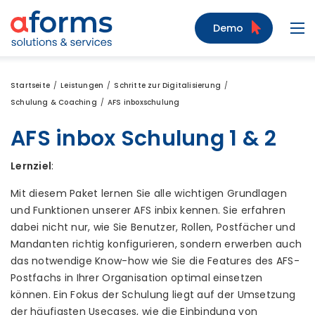
Zum Inhalt
Zum Menü
Zur Suche
Demo
Navi
Startseite
Leistungen
Schritte zur Digitalisierung
Schulung & Coaching
AFS inboxschulung
AFS inbox Schulung 1 & 2
Lernziel
:
Mit diesem Paket lernen Sie alle wichtigen Grundlagen
und Funktionen unserer AFS inbix kennen. Sie erfahren
dabei nicht nur, wie Sie Benutzer, Rollen, Postfächer und
Mandanten richtig konfigurieren, sondern erwerben auch
das notwendige Know-how wie Sie die Features des AFS-
Postfachs in Ihrer Organisation optimal einsetzen
können. Ein Fokus der Schulung liegt auf der Umsetzung
der häufigsten Usecases, wie die Einbindung von