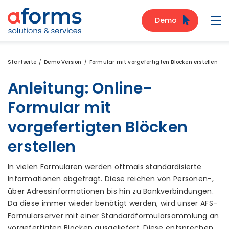
Zum Inhalt
Zum Menü
Zur Suche
Demo
Navi
Startseite
Demo Version
Formular mit vorgefertigten Blöcken erstellen
Anleitung: Online-
Formular mit
vorgefertigten Blöcken
erstellen
In vielen Formularen werden oftmals standardisierte
Informationen abgefragt. Diese reichen von Personen-,
über Adressinformationen bis hin zu Bankverbindungen.
Da diese immer wieder benötigt werden, wird unser AFS-
Formularserver mit einer Standardformularsammlung an
vorgefertigten Blöcken ausgeliefert. Diese entsprechen