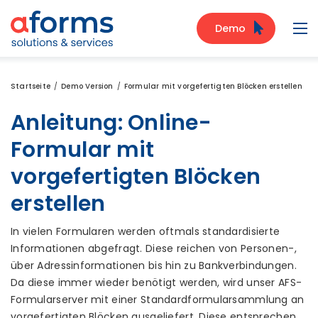
Zum Inhalt
Zum Menü
Zur Suche
Demo
Navi
Startseite
Demo Version
Formular mit vorgefertigten Blöcken erstellen
Anleitung: Online-
Formular mit
vorgefertigten Blöcken
erstellen
In vielen Formularen werden oftmals standardisierte
Informationen abgefragt. Diese reichen von Personen-,
über Adressinformationen bis hin zu Bankverbindungen.
Da diese immer wieder benötigt werden, wird unser AFS-
Formularserver mit einer Standardformularsammlung an
vorgefertigten Blöcken ausgeliefert. Diese entsprechen