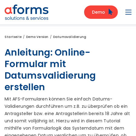
Zum Inhalt
Zum Menü
Zur Suche
Demo
Navi
Startseite
Demo Version
Datumsvalidierung
Anleitung: Online-
Formular mit
Datumsvalidierung
erstellen
Mit AFS-Formularen können Sie einfach Datums-
Validierungen durchführen um z.B. zu überprüfen ob ein
Antragsteller bzw. eine Antragstellerin bereits 18 Jahre alt
und somit volljährig ist. Hierzu wird in diesem Tutorial
mithilfe von Formularlogik das Systemdatum mit dem
eingegebenen Datum verglichen um zu überprüfen, ob