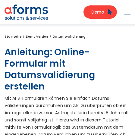
Zum Inhalt
Zum Menü
Zur Suche
Demo
Navi
Startseite
Demo Version
Datumsvalidierung
Anleitung: Online-
Formular mit
Datumsvalidierung
erstellen
Mit AFS-Formularen können Sie einfach Datums-
Validierungen durchführen um z.B. zu überprüfen ob ein
Antragsteller bzw. eine Antragstellerin bereits 18 Jahre alt
und somit volljährig ist. Hierzu wird in diesem Tutorial
mithilfe von Formularlogik das Systemdatum mit dem
eingegebenen Datum verglichen um zu überprüfen, ob