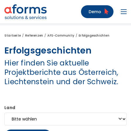
Zum Inhalt
Zum Menü
Zur Suche
Demo
Navi
Startseite
Referenzen
AFS-Community
Erfolgsgeschichten
Erfolgsgeschichten
Hier finden Sie aktuelle
Projektberichte aus Österreich,
Liechtenstein und der Schweiz.
Land