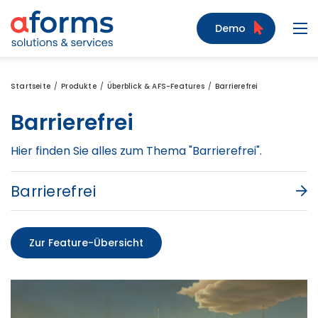
Zum Inhalt
Zum Menü
Zur Suche
Demo
Navi
Startseite
Produkte
Überblick & AFS-Features
Barrierefrei
Barrierefrei
Hier finden Sie alles zum Thema "Barrierefrei".
Barrierefrei
Zur Feature-Übersicht