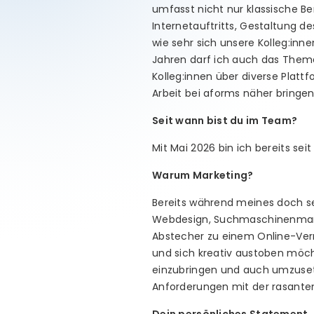
umfasst nicht nur klassische 
Internetauftritts, Gestaltung d
wie sehr sich unsere Kolleg:inn
Jahren darf ich auch das Thema
Kolleg:innen über diverse Plat
Arbeit bei aforms näher bringen
Seit wann bist du im Team?
Mit Mai 2026 bin ich bereits sei
Warum Marketing?
Bereits während meines doch se
Webdesign, Suchmaschinenmarke
Abstecher zu einem Online-Verm
und sich kreativ austoben möc
einzubringen und auch umzusetz
Anforderungen mit der rasanten 