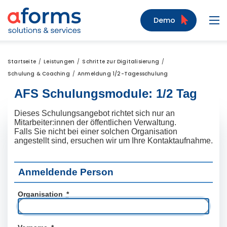
Zum Inhalt
Zum Menü
Zur Suche
Demo
Navi
Startseite
Leistungen
Schritte zur Digitalisierung
Schulung & Coaching
Anmeldung 1/2-Tagesschulung