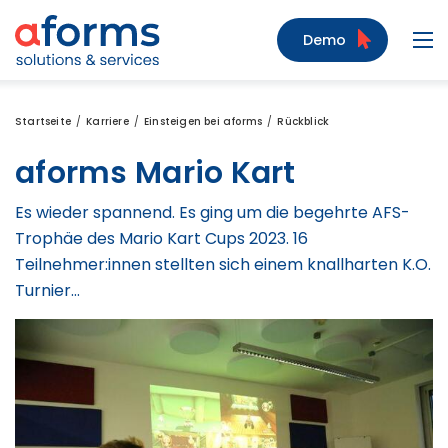
Zum Inhalt
Zum Menü
Zur Suche
Demo
Navi
Startseite
Karriere
Einsteigen bei aforms
Rückblick
aforms Mario Kart
Es wieder spannend. Es ging um die begehrte AFS-
Trophäe des Mario Kart Cups 2023. 16
Teilnehmer:innen stellten sich einem knallharten K.O.
Turnier…