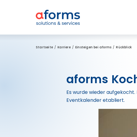
Zum Inhalt
Zum Menü
Zur Suche
Startseite
Karriere
Einsteigen bei aforms
Rückblick
aforms Koch
Es wurde wieder aufgekocht.
Eventkalender etabliert.