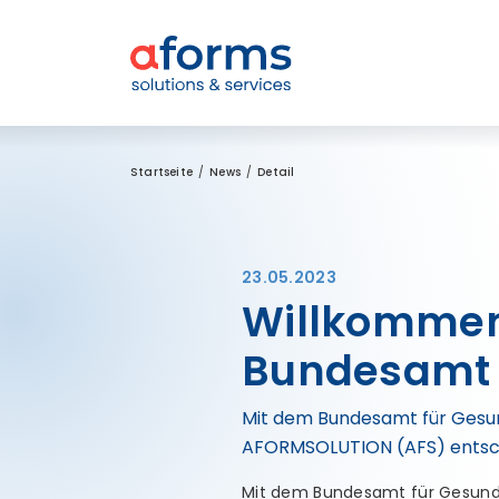
Zum Inhalt
Zum Menü
Zur Suche
Startseite
News
Detail
23.05.2023
Willkommen
Bundesamt 
Mit dem Bundesamt für Gesun
AFORMSOLUTION (AFS) entsc
Mit dem Bundesamt für Gesund