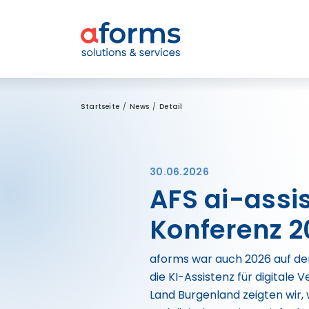
Zum Inhalt
Zum Menü
Zur Suche
Startseite
News
Detail
30.06.2026
AFS ai-assi
Konferenz 20
aforms war auch 2026 auf der
die KI-Assistenz für digital
Land Burgenland zeigten wir,