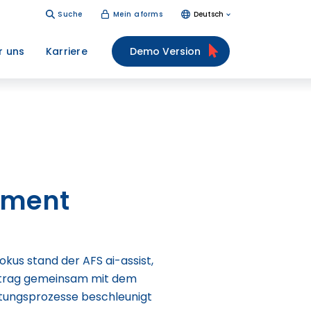
Suche
Mein aforms
Deutsch
r uns
Karriere
Demo Version
nment
kus stand der AFS ai-assist,
vortrag gemeinsam mit dem
altungsprozesse beschleunigt