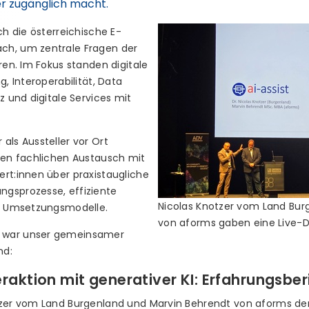
er zugänglich macht.
ch die österreichische E-
ch, um zentrale Fragen der
ren. Im Fokus standen digitale
g, Interoperabilität, Data
z und digitale Services mit
als Aussteller vor Ort
 den fachlichen Austausch mit
rt:innen über praxistaugliche
ngsprozesse, effiziente
Nicolas Knotzer vom Land Bur
ge Umsetzungsmodelle.
von aforms gaben eine Live-D
 war unser gemeinsamer
nd:
raktion mit generativer KI: Erfahrungsber
otzer vom Land Burgenland und Marvin Behrendt von aforms d