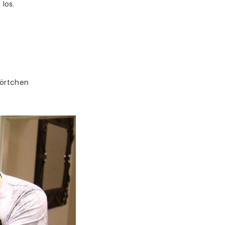
los.
törtchen