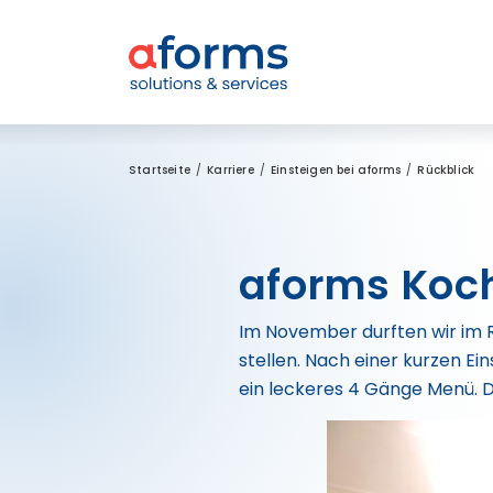
Zum Inhalt
Zum Menü
Zur Suche
Startseite
Karriere
Einsteigen bei aforms
Rückblick
aforms Koc
Im November durften wir im
stellen. Nach einer kurzen E
ein leckeres 4 Gänge Menü. De