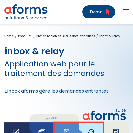
Zum Inhalt
Zum Menü
Zur Suche
Demo
Navi
Home
Produits
Présentation et AFS-fonctionnalités
inbox & relay
inbox & relay
Application web pour le
traitement des demandes
L'inbox aforms gère les demandes entrantes.