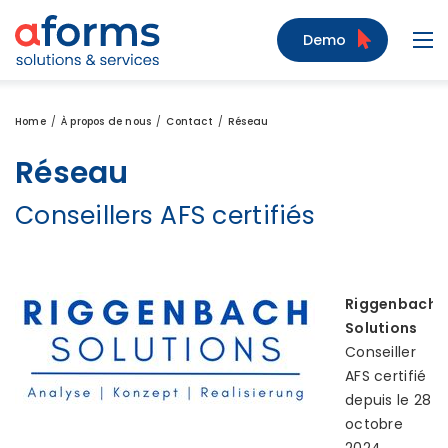
Zum Inhalt
Zum Menü
Zur Suche
Demo
Navi
Home
À propos de nous
Contact
Réseau
Réseau
Conseillers AFS certifiés
Riggenbach
Solutions
Conseiller
AFS certifié
depuis le 28
octobre