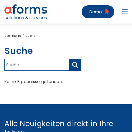
Zum Inhalt
Zum Menü
Zur Suche
Demo
Navi
Startseite
Suche
Suche
Keine Ergebnisse gefunden.
Alle Neuigkeiten direkt in Ihre