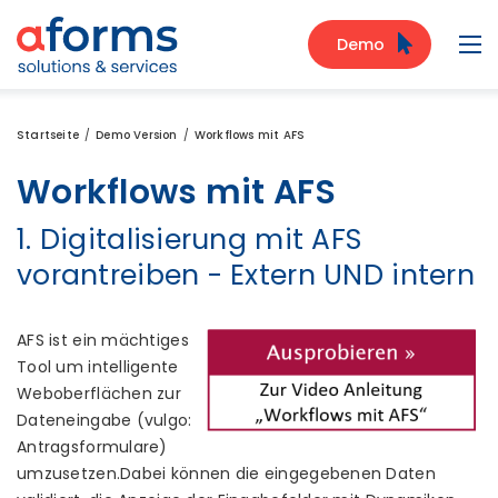
Zum Inhalt
Zum Menü
Zur Suche
Demo
Navi
Startseite
Demo Version
Workflows mit AFS
Workflows mit AFS
1. Digitalisierung mit AFS
vorantreiben - Extern UND intern
AFS ist ein mächtiges
Tool um intelligente
Weboberflächen zur
Dateneingabe (vulgo:
Antragsformulare)
umzusetzen.Dabei können die eingegebenen Daten