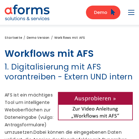
Zum Inhalt
Zum Menü
Zur Suche
Demo
Navi
Startseite
Demo Version
Workflows mit AFS
Workflows mit AFS
1. Digitalisierung mit AFS
vorantreiben - Extern UND intern
AFS ist ein mächtiges
Tool um intelligente
Weboberflächen zur
Dateneingabe (vulgo:
Antragsformulare)
umzusetzen.Dabei können die eingegebenen Daten