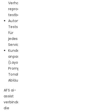
Verhalten
reproduzierbar,
testbar
Automatisierte
Tests
für
jedes
Service
Kundenspezifisch
anpassbar
(Layout,
Prompts,
Tonalität,
Abläufe)
AFS ai-
assist
verbindet
die