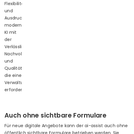
Flexibilität
und
Ausdrucksstärke
moderner
KI mit
der
Verlässlichkeit,
Nachvollziehbarkeit
und
Qualität,
die eine
Verwaltungsleistung
erfordert.
Auch ohne sichtbare Formulare
Für neue digitale Angebote kann der ai-assist auch ohne
öffentlich sichtbare Formulare betrieben werden. Sie