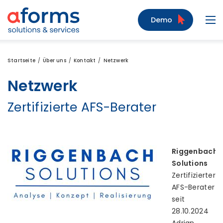
Zum Inhalt
Zum Menü
Zur Suche
Demo
Navi
Startseite
Über uns
Kontakt
Netzwerk
Netzwerk
Zertifizierte AFS-Berater
Riggenbach
Solutions
Zertifizierter
AFS-Berater
seit
28.10.2024