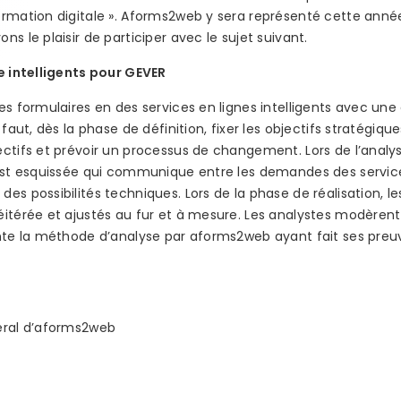
ormation digitale ». Aforms2web y sera représenté cette anné
s le plaisir de participer avec le sujet suivant.
e intelligents pour GEVER
es formulaires en des services en lignes intelligents avec un
 faut, dès la phase de définition, fixer les objectifs stratégi
ctifs et prévoir un processus de changement. Lors de l’analys
 est esquissée qui communique entre les demandes des service
es possibilités techniques. Lors de la phase de réalisation, l
éitérée et ajustés au fur et à mesure. Les analystes modèr
nte la méthode d’analyse par aforms2web ayant fait ses preuv
éral d’aforms2web