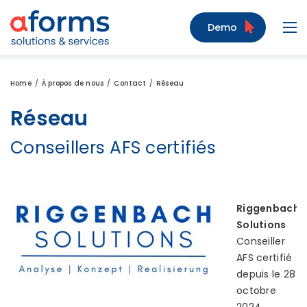
Zum Inhalt
Zum Menü
Zur Suche
Demo
Navi
Home
À propos de nous
Contact
Réseau
Réseau
Conseillers AFS certifiés
Riggenbach
Solutions
Conseiller
AFS certifié
depuis le 28
octobre