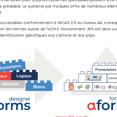
s interfaces avec d’autres systèmes spécialisés peuvent être 
e préalable. Le système par modules offre de nombreux élé
t.
nt accessibles conformément à WCAG 2.0 au niveau AA, corres
ent les normes suisse de l'eCH E-Government. AFS est ainsi c
identification spécifiques aux cantons et aux pays.