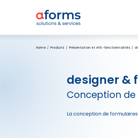
Zum Inhalt
Zum Menü
Zur Suche
Home
Produits
Présentation et AFS-fonctionnalités
d
designer & 
Conception de 
La conception de formulaires 