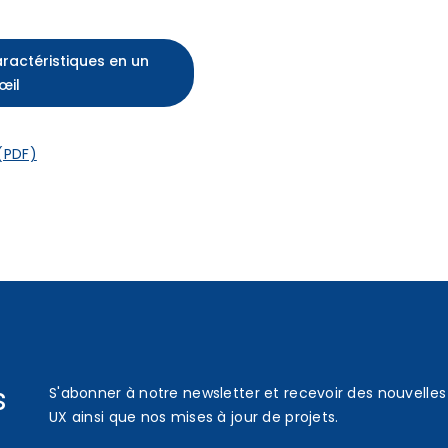
aractéristiques en un
œil
 (PDF)
s
S'abonner à notre newsletter et recevoir des nouvelles 
UX ainsi que nos mises à jour de projets.