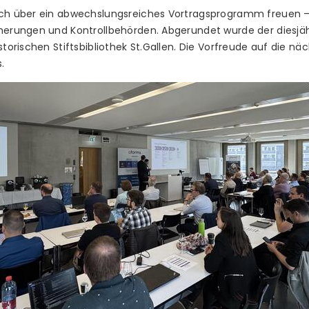
sich über ein abwechslungsreiches Vortragsprogramm freuen 
cherungen und Kontrollbehörden. Abgerundet wurde der diesjäh
storischen Stiftsbibliothek St.Gallen. Die Vorfreude auf die n
.