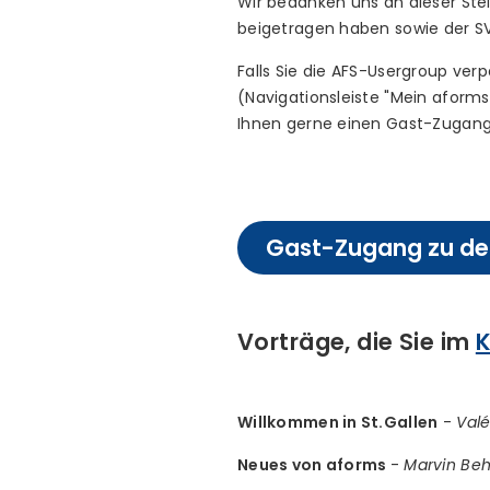
Wir bedanken uns an dieser Stel
beigetragen haben sowie der SVA
Falls Sie die AFS-Usergroup ve
(Navigationsleiste "Mein aforms
Ihnen gerne einen Gast-Zugang
Gast-Zugang zu den
Vorträge, die Sie im
K
Willkommen in St.Gallen
-
Valé
Neues von aforms
-
Marvin Beh