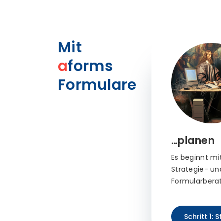
Mit
a
forms
Formulare…
…planen
Es beginnt mi
Strategie- un
Formularbera
Schritt 1: 