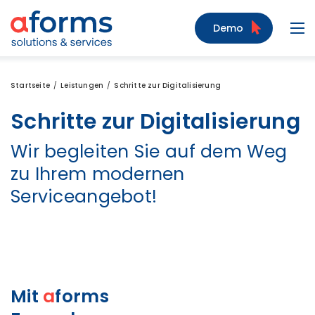
Zum Inhalt
Zum Menü
Zur Suche
Demo
Navi
Startseite
Leistungen
Schritte zur Digitalisierung
Schritte zur Digitalisierung
Wir begleiten Sie auf dem Weg
zu Ihrem modernen
Serviceangebot!
Mit
a
forms