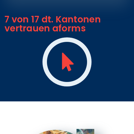
7 von 17 dt. Kantonen
vertrauen aforms