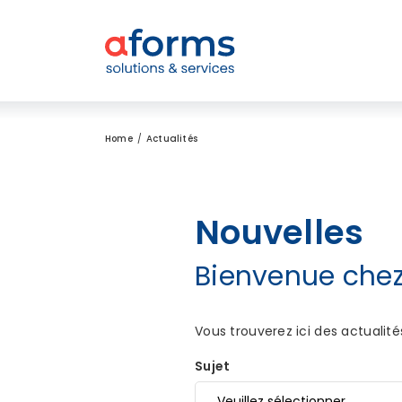
Zum Inhalt
Zum Menü
Zur Suche
Home
Actualités
Nouvelles
Bienvenue chez
Vous trouverez ici des actualit
Sujet