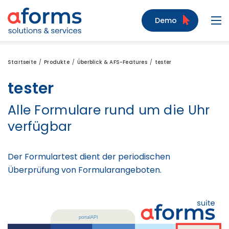
Zum Inhalt
Zum Menü
Zur Suche
Demo
Navi
Startseite
Produkte
Überblick & AFS-Features
tester
tester
Alle Formulare rund um die Uhr
verfügbar
Der Formulartest dient der periodischen
Überprüfung von Formularangeboten.