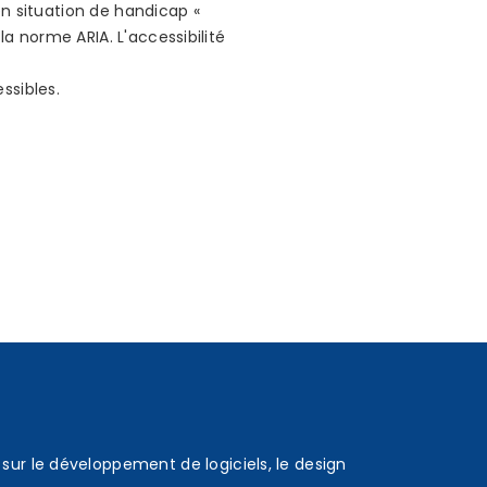
en situation de handicap «
 norme ARIA. L'accessibilité
ssibles.
sur le développement de logiciels, le design