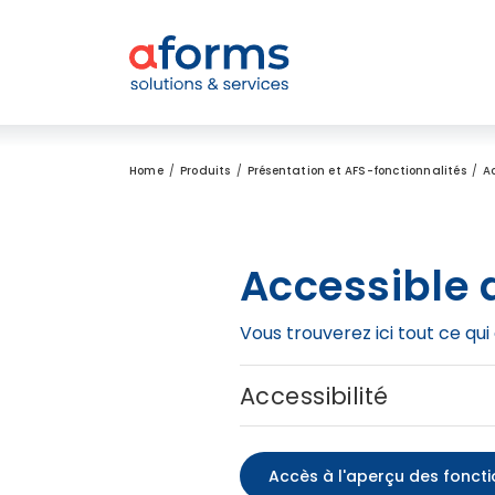
Zum Inhalt
Zum Menü
Zur Suche
Home
Produits
Présentation et AFS-fonctionnalités
A
Accessible
Vous trouverez ici tout ce qui
Accessibilité
Accès à l'aperçu des foncti