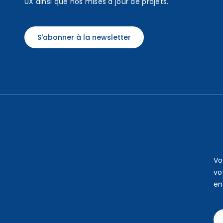
UX ainsi que nos mises à jour de projets.
S'abonner à la newsletter
Vo
vo
en