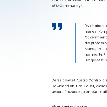
Online-Formulare auf das nächs
AFS-Community!
"Wir haben u
hier ein Kom
Government 
die profess
Management 
namhafte Pro
umgesetzt h
Derzeit bietet Austro Control 
Download an. Das Ziel ist, dies
unsere Prozesse zu entbürokrati
Über Austro Control: