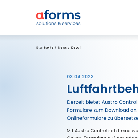
Zum Inhalt
Zum Menü
Zur Suche
Startseite
News
Detail
03.04.2023
Luftfahrtbeh
Derzeit bietet Austro Contro
Formulare zum Download an. D
Onlineformulare zu übersetze
Mit Austro Control setzt eine w