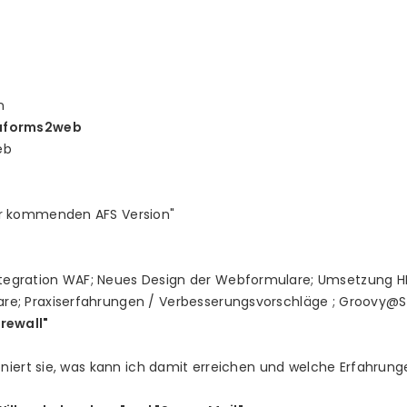
n
 aforms2web
eb
er kommenden AFS Version"
gration WAF; Neues Design der Webformulare; Umsetzung HR-
e; Praxiserfahrungen / Verbesserungsvorschläge ; Groovy@S
rewall"
oniert sie, was kann ich damit erreichen und welche Erfahrung