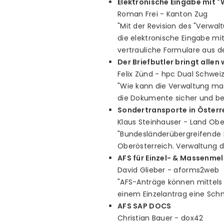
Elektronische Eingabe mit 
Roman Frei - Kanton Zug
"Mit der Revision des "Verwa
die elektronische Eingabe mi
vertrauliche Formulare aus d
Der Briefbutler bringt allen 
Felix Zünd - hpc Dual Schweiz
"Wie kann die Verwaltung ma
die Dokumente sicher und b
Sondertransporte in Österr
Klaus Steinhauser - Land Obe
"Bundesländerübergreifende 
Oberösterreich. Verwaltung d
AFS für Einzel- & Massenme
David Glieber - aforms2web
"AFS-Anträge können mittels
einem Einzelantrag eine Sch
AFS SAP DOCS
Christian Bauer - dox42