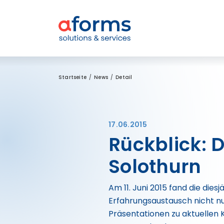
Zum Inhalt
Zum Menü
Zur Suche
Startseite
News
Detail
17.06.2015
Rückblick: 
Solothurn
Am 11. Juni 2015 fand die die
Erfahrungsaustausch nicht nu
Präsentationen zu aktuellen 