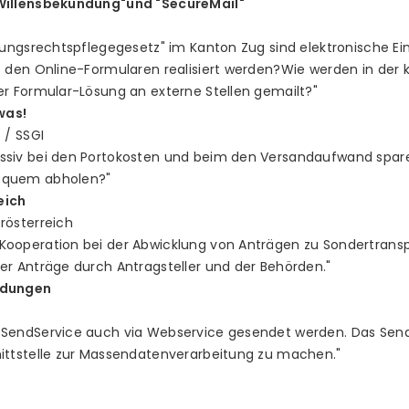
"Willensbekundung"und "SecureMail"
ltungsrechtspflegegesetz" im Kanton Zug sind elektronische E
t den Online-Formularen realisiert werden?Wie werden in der
er Formular-Lösung an externe Stellen gemailt?"
was!
 / SSGI
ssiv bei den Portokosten und beim den Versandaufwand spare
equem abholen?"
eich
rösterreich
Kooperation bei der Abwicklung von Anträgen zu Sondertransp
er Anträge durch Antragsteller und der Behörden."
ldungen
 SendService auch via Webservice gesendet werden. Das Sen
nittstelle zur Massendatenverarbeitung zu machen."