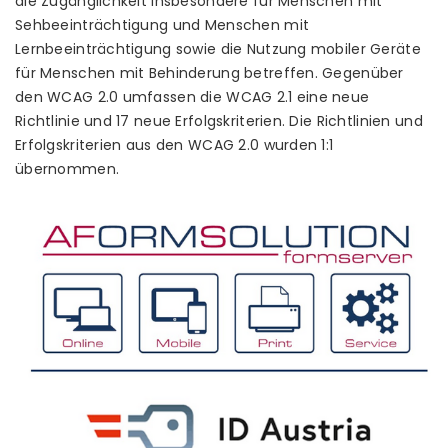
die Zugänglichkeit insbesondere für Menschen mit
Sehbeeinträchtigung und Menschen mit
Lernbeeinträchtigung sowie die Nutzung mobiler Geräte
für Menschen mit Behinderung betreffen. Gegenüber
den WCAG 2.0 umfassen die WCAG 2.1 eine neue
Richtlinie und 17 neue Erfolgskriterien. Die Richtlinien und
Erfolgskriterien aus den WCAG 2.0 wurden 1:1
übernommen.
Anbindung
ID
Austria
Mit
AFS
2023
sind
Sie