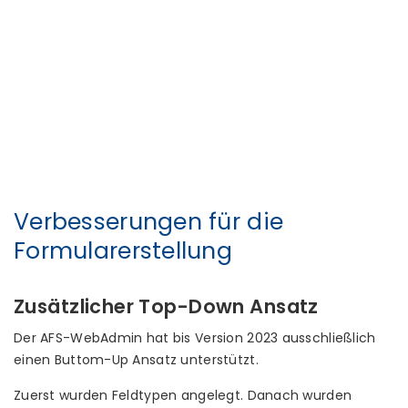
native
sowie alle ID-
Austria
Attribute
(mit
Stand
Februar
2023)
Verbesserungen für die
Formularerstellung
Zusätzlicher Top-Down Ansatz
Der AFS-WebAdmin hat bis Version 2023 ausschließlich
einen Buttom-Up Ansatz unterstützt.
Zuerst wurden Feldtypen angelegt. Danach wurden