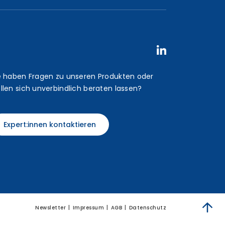
e haben Fragen zu unseren Produkten oder
llen sich unverbindlich beraten lassen?
Expert:innen kontaktieren
Newsletter
Impressum
AGB
Datenschutz
zum 