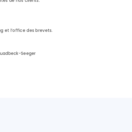
ntes de nos clients.
et l’office des brevets.
n Quadbeck-Seeger