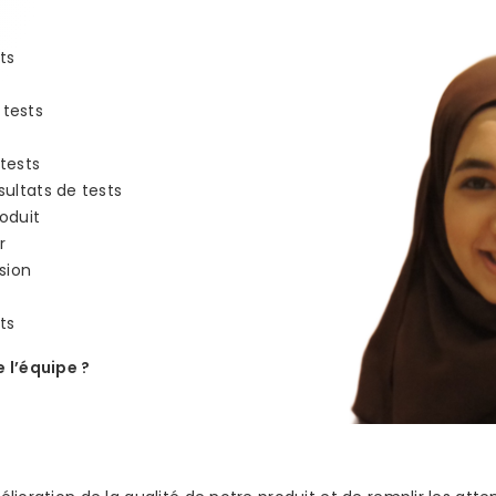
ts
tests
tests
sultats de tests
roduit
r
sion
ts
 l’équipe ?