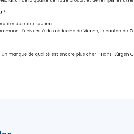
mélioration de la qualité de notre produit et de remplir les atte
u ?
profiter de notre soutien.
unal, l’université de médecine de Vienne, le canton de Zug 
mais un manque de qualité est encore plus cher - Hans-Jürge