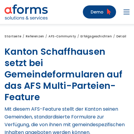
Zum Inhalt
Zum Menü
Zur Suche
Demo
Navi
Startseite
Referenzen
AFS-Community
Erfolgsgeschichten
Detail
Kanton Schaffhausen
setzt bei
Gemeindeformularen auf
das AFS Multi-Parteien-
Feature
Mit diesem AFS-Feature stellt der Kanton seinen
Gemeinden, standardisierte Formulare zur
Verfügung, die von ihnen mit gemeindespezifischen
Inhalten angeboten werden können.