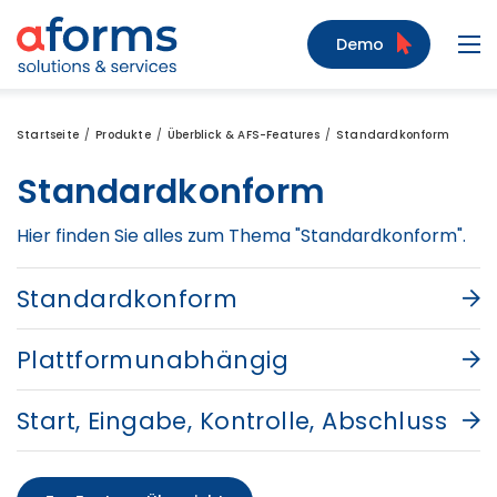
Zum Inhalt
Zum Menü
Zur Suche
Demo
Navi
Startseite
Produkte
Überblick & AFS-Features
Standardkonform
Standardkonform
Hier finden Sie alles zum Thema "Standardkonform".
Standardkonform
Plattformunabhängig
Start, Eingabe, Kontrolle, Abschluss