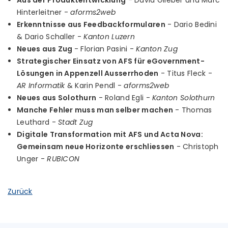
Aus der Produktentwicklung
- David Glieber und Marc
Hinterleitner -
aforms2web
Erkenntnisse aus Feedbackformularen
- Dario Bedini
& Dario Schaller -
Kanton Luzern
Neues aus Zug
- Florian Pasini -
Kanton Zug
Strategischer Einsatz von AFS für eGovernment-
Lösungen in Appenzell Ausserrhoden
- Titus Fleck -
AR Informatik
& Karin Pendl -
aforms2web
Neues aus Solothurn
- Roland Egli -
Kanton Solothurn
Manche Fehler muss man selber machen
- Thomas
Leuthard -
Stadt Zug
Digitale Transformation mit AFS und Acta Nova:
Gemeinsam neue Horizonte erschliessen
- Christoph
Unger -
RUBICON
Zurück