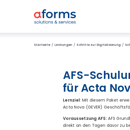
Zum Inhalt
Zum Menü
Zur Suche
Startseite
Leistungen
Schritte zur Digitalisierung
Sc
AFS-Schulu
für Acta No
Lernziel
: Mit diesem Paket erw
Acta Nova (GEVER) Geschäftsfä
Voraussetzung AFS:
AFS Grundl
direkt an den Tagen davor zu 