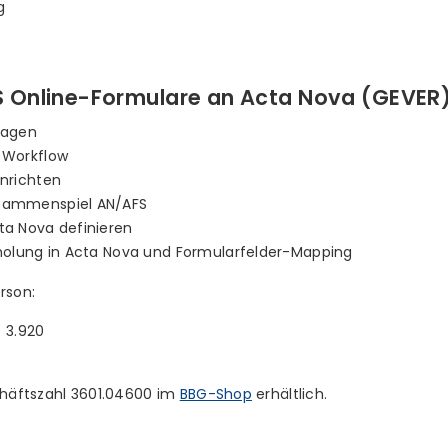
g
FS Online-Formulare an Acta Nova (GEVER
lagen
 Workflow
inrichten
sammenspiel AN/AFS
ta Nova definieren
bholung in Acta Nova und Formularfelder-Mapping
rson:
 3.920
schäftszahl 3601.04600 im
BBG-Shop
erhältlich.