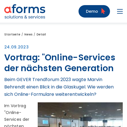
Zum Inhalt
Zum Menü
Zur Suche
Demo
Navi
Startseite
News
Detail
24.09.2023
Vortrag: "Online-Services
der nächsten Generation
Beim GEVER Trendforum 2023 wagte Marvin
Behrendt einen Blick in die Glaskugel. Wie werden
sich Online-Formulare weiterentwickeln?
Im Vortrag
"Online-
Services der
nächsten