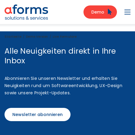
Zum Inhalt
Zum Menü
Zur Suche
Demo
Navi
Startseite
Demo Version
Live Formulare
Alle Neuigkeiten direkt in Ihre
Inbox
Abonnieren Sie unseren Newsletter und erhalten Sie
Neuigkeiten rund um Softwareentwicklung, UX-Design
sowie unsere Projekt-Updates.
Newsletter abonnieren