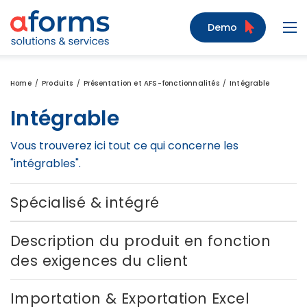
Zum Inhalt
Zum Menü
Zur Suche
Demo
Navi
Home
Produits
Présentation et AFS-fonctionnalités
Intégrable
Intégrable
Vous trouverez ici tout ce qui concerne les
"intégrables".
Spécialisé & intégré
Description du produit en fonction
des exigences du client
Importation & Exportation Excel